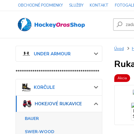
OBCHODNÉ PODMIENKY
SLUŽBY
KONTAKT
FOTOGAL
Úvod
UNDER ARMOUR
Ruka
****************************************
Akcia
KORČULE
HOKEJOVÉ RUKAVICE
BAUER
SWER-WOOD