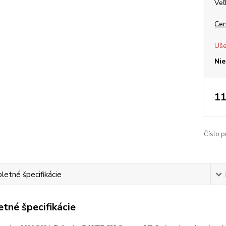
Veľ
Cen
Uše
Nie
11
Číslo p
etné špecifikácie
tné špecifikácie