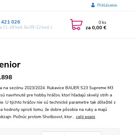
Prihlásenie
 421 026
0
ks
za
0,00 €
ia 11-18 hod. So 09-12 hod. )
enior
1898
a na sezónu 2023/2024. Rukavice BAUER S23 Supreme M3
 sú navrhnuté pre hobby hráčov, ktorí hľadajú skvelý strih a
ie. U týchto hráčov nie sú technické parametre tak dôležité z
ka hodnoty oproti tomu, že dobre pôsobia na ruky a majú
 dizajn. Počnúc prstom Shotboost, ktor...
celý popis