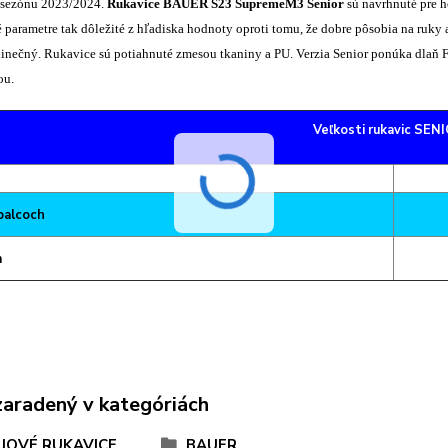
 sezónu 2023/2024.
Rukavice
BAUER S23 Supreme
M3 Senior
sú navrhnuté pre ho
é parametre tak dôležité z hľadiska hodnoty oproti tomu, že dobre pôsobia na ruky 
inečný. Rukavice sú potiahnuté zmesou tkaniny a PU. Verzia Senior ponúka dlaň F
ou.
Veľkosti rukavic SEN
 palcoch
m
zaradený v kategóriách
JOVÉ RUKAVICE
BAUER