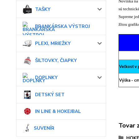
Novinka na
TAŠKY
sú technick
Supreme jed
žltou grafik
BRANKÁRSKA VÝSTROJ
PLEXI, MRIEŽKY
ŠILTOVKY, ČIAPKY
Veľkosť v
DOPLNKY
Výška - c
DETSKÝ SET
IN LINE & HOKEJBAL
Tovar 
SUVENÍR
HOKE