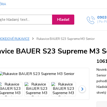
ÉRIA
0903
Hľadať
( Po-P
HOKEJOVÉ RUKAVICE
Rukavice BAUER S23 Supreme M3 Senior
vice BAUER S23 Supreme M3 S
106
Novink
Senior
pohodl
hľadis
skvelý