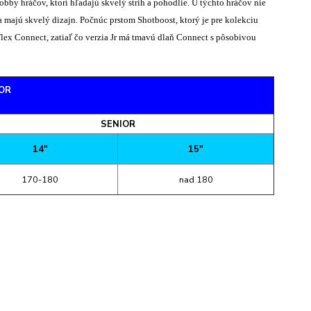
bby hráčov, ktorí hľadajú skvelý strih a pohodlie. U týchto hráčov nie
a majú skvelý dizajn. Počnúc prstom Shotboost, ktorý je pre kolekciu
lex Connect, zatiaľ čo verzia Jr má tmavú dlaň Connect s pôsobivou
IOR
SENIOR
14"
15"
170-180
nad 180