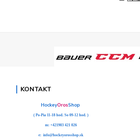
KONTAKT
Hockey
Oros
Shop
( Po-Pia 11-18 hod. So 09-12 hod. )
m:
+421903 421 026
e:
info@hockeyorosshop.sk