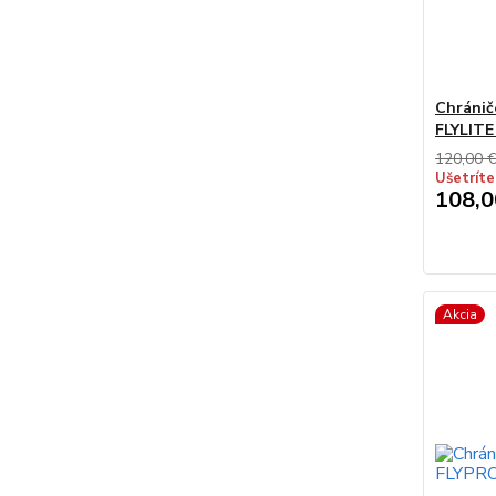
Chránič
FLYLITE
120,00 
Ušetríte
108,0
Akcia