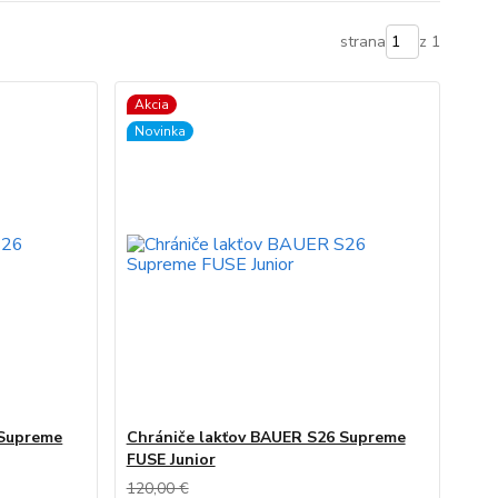
strana
z 1
Akcia
Novinka
 Supreme
Chrániče lakťov BAUER S26 Supreme
FUSE Junior
120,00 €