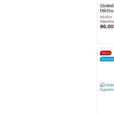
Chránič
F50 Pro
90,00 €
Ušetríte
86,00
Akcia
Novinka