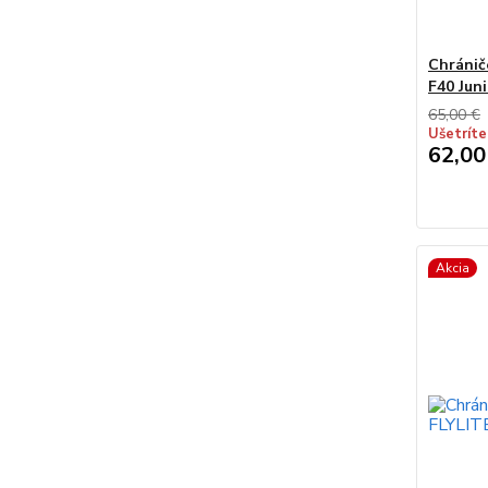
Chránič
F40 Jun
65,00 €
Ušetríte
62,00
Akcia