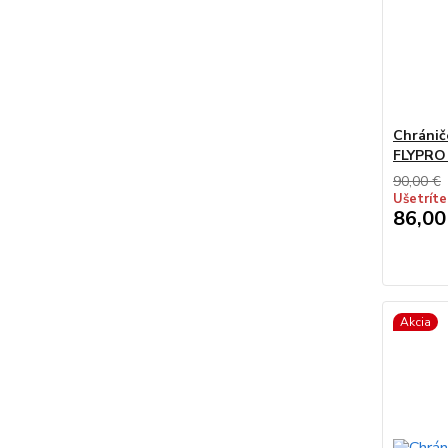
Chránič
FLYPRO 
90,00 €
Ušetríte
86,00
Akcia