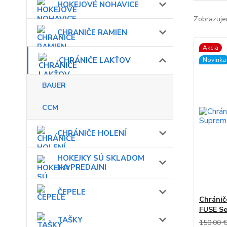
HOKEJOVÉ NOHAVICE
Zobrazuje
CHRANIČE RAMIEN
Akcia
CHRÁNIČE LAKŤOV
Novinka
BAUER
CCM
CHRÁNIČE HOLENÍ
HOKEJKY SÚ SKLADOM
NA PREDAJNI
ČEPELE
Chránič
FUSE Se
TAŠKY
150,00 