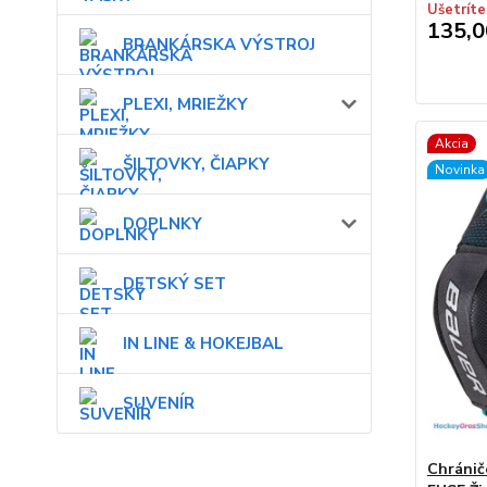
Ušetríte
135,0
BRANKÁRSKA VÝSTROJ
PLEXI, MRIEŽKY
Akcia
ŠILTOVKY, ČIAPKY
Novinka
DOPLNKY
DETSKÝ SET
IN LINE & HOKEJBAL
SUVENÍR
Chránič