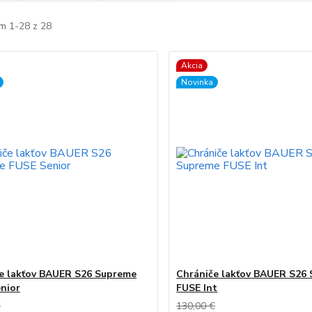
m 1-28 z 28
Akcia
Novinka
e lakťov BAUER S26 Supreme
Chrániče lakťov BAUER S26
nior
FUSE Int
€
130,00 €