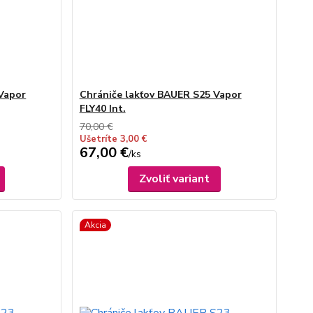
Vapor
Chrániče lakťov BAUER S25 Vapor
FLY40 Int.
70,00 €
Ušetríte 3,00 €
67,00 €
/
ks
Zvoliť variant
Akcia