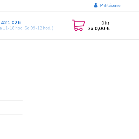
Prihlásenie
 421 026
0
ks
za
0,00 €
ia 11-18 hod. So 09-12 hod. )