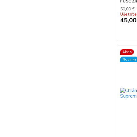
FUSE Ži
50,00 €
Ušetríte
45,00
Akcia
Novinka