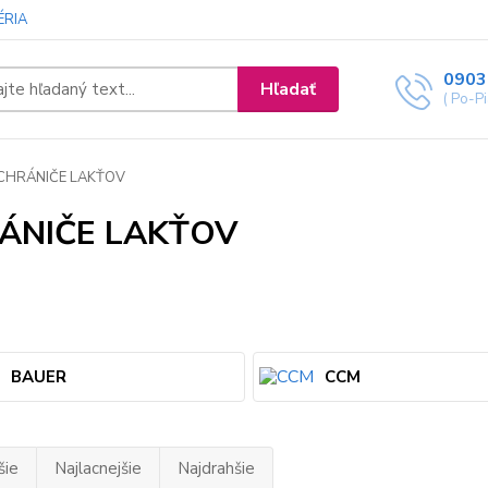
ÉRIA
0903
Hľadať
( Po-P
CHRÁNIČE LAKŤOV
ÁNIČE LAKŤOV
BAUER
CCM
šie
Najlacnejšie
Najdrahšie