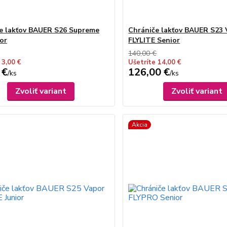
e lakťov BAUER S26 Supreme
Chrániče lakťov BAUER S23 
ior
FLYLITE Senior
140,00 €
 3,00 €
Ušetríte 14,00 €
 €
126,00 €
/
ks
/
ks
Zvoliť variant
Zvoliť variant
Akcia