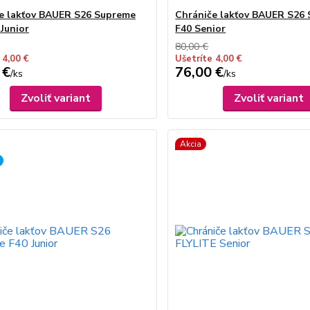
e lakťov BAUER S26 Supreme
Chrániče lakťov BAUER S26
 Junior
F40 Senior
80,00 €
 4,00 €
Ušetríte 4,00 €
 €
76,00 €
/
ks
/
ks
Zvoliť variant
Zvoliť variant
Akcia