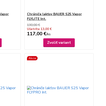
Vapor
Chrániče lakťov BAUER S25 Vapor
FLYLITE Int.
130,00 €
Ušetríte 13,00 €
117,00 €
/
ks
Zvoliť variant
Akcia