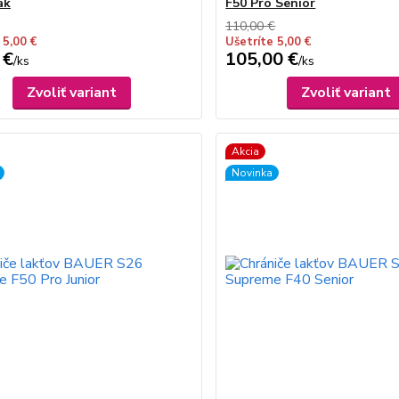
ak
F50 Pro Senior
110,00 €
 5,00 €
Ušetríte 5,00 €
 €
105,00 €
/
ks
/
ks
Zvoliť variant
Zvoliť variant
Akcia
Novinka