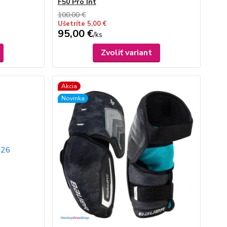
F50 Pro Int
100,00 €
Ušetríte 5,00 €
95,00 €
/
ks
Zvoliť variant
Akcia
Novinka