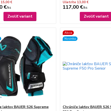
 15,00 €
Ušetríte 13,00 €
0 €
117,00 €
/
ks
/
ks
Zvoliť variant
Zvoliť variant
Akcia
Novinka
e lakťov BAUER S26 Supreme
Chrániče lakťov BAUER S26