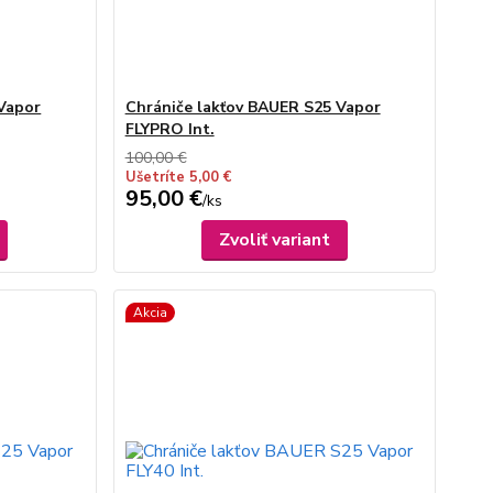
Vapor
Chrániče lakťov BAUER S25 Vapor
FLYPRO Int.
100,00 €
Ušetríte 5,00 €
95,00 €
/
ks
Zvoliť variant
Akcia