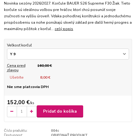
Novinka sezóny 2026/2027. Korčule BAUER S26 Supreme F30 Žiak. Tieto
korčule sú ideálnou voľbou pre hráčov, ktorí chcú posunúť svoje
zručnosti na vyššiu úroveň. Vďaka pohodlnej konštrukcii a jednoduchému
prispôsobeniu sa nohe ponúkajú skvelý základ pre ďalší herný progres a
maximálny pôžitok z korčuľ...
celý popis
Veľkosť korčuľ
Cena pred
160,00 €
zľavou
Ušetríte
8,00 €
Nie sme platcovia DPH
152,00 €
/
ks
Pridať do košíka
Číslo produktu:
004c
Dostupnosť:
OBJEDNAŤ PRODUKT