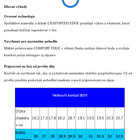
Hlavné výhody
Overené technológie
Spoľahlivé materiály a držiak LIGHTSPEED EDGE prinášajú výkon a vlastnosti, ktoré
pomáhajú hráčom napredovať v hre.
Navrhnuté pre maximálne pohodlie
Mäkké polstrovanie COMFORT EDGE v oblasti členka znižuje tlakové body a zvyšuje
komfort počas tréningov aj zápasov.
Pripravené na hru od prvého dňa
Korčule sú navrhnuté tak, aby si vyžadovali minimálne obdobie prispôsobovania. Už od
prvého použitia poskytujú pohodlné usadenie a pocit pripravenosti na zápas.
Veľkosti korčulí BOY
Dlžka
chodidla
16,2
17,0
17,8
18,2
18,7
19,1
19,5
19,5
20,3
20,7
v cm
EURO
26
27
28
28,5
29,5
30
31
31,5
32
32,5
značenie