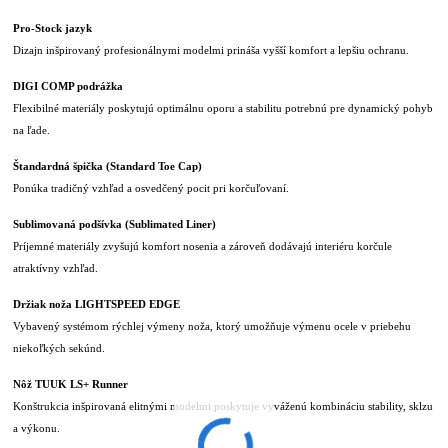
Pro-Stock jazyk
Dizajn inšpirovaný profesionálnymi modelmi prináša vyšší komfort a lepšiu ochranu.
DIGI COMP podrážka
Flexibilné materiály poskytujú optimálnu oporu a stabilitu potrebnú pre dynamický pohyb
na ľade.
Štandardná špička (Standard Toe Cap)
Ponúka tradičný vzhľad a osvedčený pocit pri korčuľovaní.
Sublimovaná podšívka (Sublimated Liner)
Príjemné materiály zvyšujú komfort nosenia a zároveň dodávajú interiéru korčule
atraktívny vzhľad.
Držiak noža LIGHTSPEED EDGE
Vybavený systémom rýchlej výmeny noža, ktorý umožňuje výmenu ocele v priebehu
niekoľkých sekúnd.
Nôž TUUK LS+ Runner
Konštrukcia inšpirovaná elitnými modelmi poskytuje vyváženú kombináciu stability, sklzu
a výkonu.