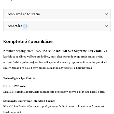
Kompletné špecifikácie
Komentáre
0
Kompletné špecifikácie
Novinka sezóny 2026/2027.
Korčule BAUER S26 Supreme F30 Žiak.
Tieto
korčule sú ideálnou voľbou pre hráčov, ktorí chcú posunúť svoje zručnosti na vyššiu
úroveň. Vďaka pohodlnej konštrukcii a jednoduchému prispôsobeniu sa nohe ponúkajú
skvelý základ pre ďalší herný progres a maximálny pôžitok z korčuľovania.
Technológie a špecifikácie
DIGI COMP skelet
Ľahká a flexibilná konštrukcia zabezpečuje prirodzený pohyb a uľahčuje každý odraz.
Štandardné šnurovanie (Standard Facing)
Klasická konštrukcia šnurovania poskytuje spoľahlivý výkon a konzistentný pocit pri
každom použití.