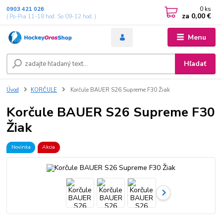
0
ks
0903 421 026
za
0,00 €
( Po-Pia 11-18 hod. So 09-12 hod. )
Menu
Hľadať
Úvod
KORČULE
Korčule BAUER S26 Supreme F30 Žiak
Korčule BAUER S26 Supreme F30
Žiak
Novinka
Akcia