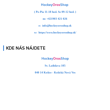
Hockey
Oros
Shop
( Po-Pia 11-18 hod. So 09-12 hod. )
m:
+421903 421 026
e:
info@hockeyorosshop.sk
w:
https://www.hockeyorosshop.sk/
KDE NÁS NÁJDETE
Hockey
Oros
Shop
Sv. Ladislava 105
040 14 Košice - Košická Nová Ves