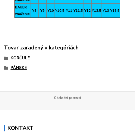
BAUER
Y8
Y9
Y10
Y10,5
Y11
Y11,5
Y12
Y12,5
Y13
Y13,5
značenie
Tovar zaradený v kategóriách
KORČULE
PÁNSKE
Obchodní partnerí
KONTAKT