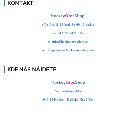
KONTAKT
Hockey
Oros
Shop
( Po-Pia 11-18 hod. So 09-12 hod. )
m:
+421903 421 026
e:
info@hockeyorosshop.sk
w:
https://www.hockeyorosshop.sk/
KDE NÁS NÁJDETE
Hockey
Oros
Shop
Sv. Ladislava 105
040 14 Košice - Košická Nová Ves