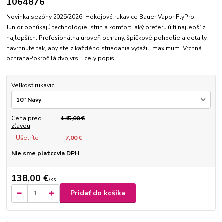
1064876
Novinka sezóny 2025/2026. Hokejové rukavice Bauer Vapor FlyPro
Junior ponúkajú technológie, strih a komfort, aký preferujú tí najlepší z
najlepších. Profesionálna úroveň ochrany, špičkové pohodlie a detaily
navrhnuté tak, aby ste z každého striedania vyťažili maximum. Vrchná
ochranaPokročilá dvojvrs...
celý popis
Veľkosť rukavic
Cena pred
145,00 €
zľavou
Ušetríte
7,00 €
Nie sme platcovia DPH
138,00 €
/
ks
Pridať do košíka