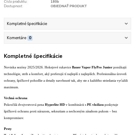
Číslo produktu:
180b
Dostupnosť:
OBJEDNAŤ PRODUKT
Kompletné špecifikácie
Komentáre
0
Kompletné špecifikácie
Novinka sezóny 2025/2026. Hokejové rukavice
Bauer Vapor FlyPro Junior
ponúkajú
technológie, strih a komfort, aký preferujú tí najlepší z najlepších. Profesionálna úroveň
ochrany, špičkové pohodlie a detaily navrhnuté tak, aby ste z každého striedania vyťažili
maximum.
Vrchná ochrana
Pokročilá dvojvrstvová pena
Hyperlite HD
v kombinácii s
PE vložkou
poskytuje
špičkovú ochranu proti nárazom, seknutiam a nechceným zásahom pukom – bez
kompromisov.
Prsty