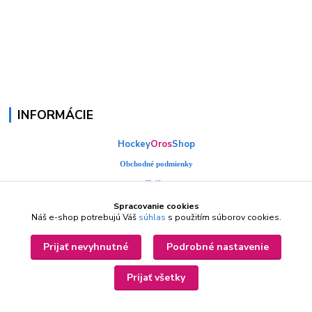
INFORMÁCIE
Hockey
Oros
Shop
Obchodné podmienky
Služby
Kontakty
Spracovanie cookies
Náš e-shop potrebujú Váš
súhlas
s použitím súborov cookies.
Fotogaléria
Prijať nevyhnutné
Podrobné nastavenie
Prijať všetky