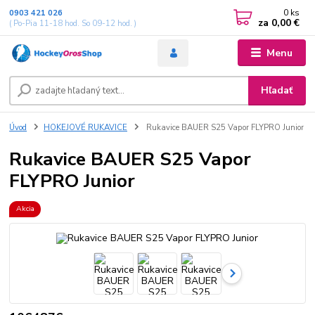
0
ks
0903 421 026
za
0,00 €
( Po-Pia 11-18 hod. So 09-12 hod. )
Menu
Hľadať
Úvod
HOKEJOVÉ RUKAVICE
Rukavice BAUER S25 Vapor FLYPRO Junior
Rukavice BAUER S25 Vapor
FLYPRO Junior
Akcia