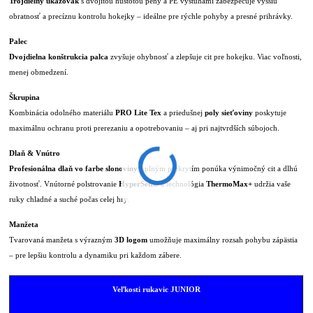
Trojdielny ukazovák
s dvojitou hustotou peny a PE výstuhami zabezpečuje vyššiu
obratnosť a precíznu kontrolu hokejky – ideálne pre rýchle pohyby a presné prihrávky.
Palec
Dvojdielna konštrukcia palca
zvyšuje ohybnosť a zlepšuje cit pre hokejku. Viac voľnosti,
menej obmedzení.
Škrupina
Kombinácia odolného materiálu
PRO Lite Tex
a priedušnej
poly sieťoviny
poskytuje
maximálnu ochranu proti prerezaniu a opotrebovaniu – aj pri najtvrdších súbojoch.
Dlaň & Vnútro
Profesionálna dlaň vo farbe slonoviny
s plným prekrytím ponúka výnimočný cit a dlhú
životnosť. Vnútorné polstrovanie
HyperSense
a technológia
ThermoMax+
udržia vaše
ruky chladné a suché počas celej hry.
Manžeta
Tvarovaná manžeta s výrazným
3D logom
umožňuje maximálny rozsah pohybu zápästia
– pre lepšiu kontrolu a dynamiku pri každom zábere.
Veľkosti rukavic JUNIOR