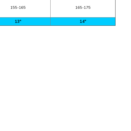
155-165
165-175
13"
14"