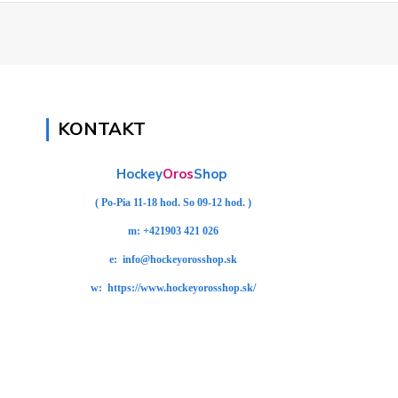
KONTAKT
Hockey
Oros
Shop
( Po-Pia 11-18 hod. So 09-12 hod. )
m:
+421903 421 026
e:
info@hockeyorosshop.sk
w:
https://www.hockeyorosshop.sk/