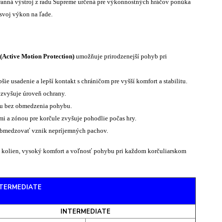
anná výstroj z radu Supreme určená pre výkonnostných hráčov ponúka
svoj výkon na ľade.
Active Motion Protection)
umožňuje prirodzenejší pohyb pri
ie usadenie a lepší kontakt s chráničom pre vyšší komfort a stabilitu.
 zvyšuje úroveň ochrany.
nu bez obmedzenia pohybu.
 a zónou pre korčule zvyšuje pohodlie počas hry.
obmedzovať vznik nepríjemných pachov.
 a kolien, vysoký komfort a voľnosť pohybu pri každom korčuliarskom
 INTERMEDIATE
INTERMEDIATE