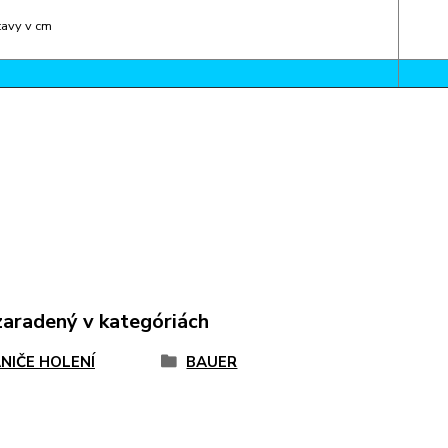
tavy v cm
zaradený v kategóriách
NIČE HOLENÍ
BAUER