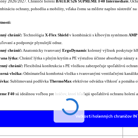
zóny 2026/2027.
Chrániče holení
BAUER S26
SUPREME F40
Intermediate.
Ochr
bináciu ochrany, pohodlia a mobility, vďaka čomu sa môžete naplno sústrediť na 
tnosti:
nný chránič:
Technológia
X-Flex Shield
v kombinácii s kĺbovým systémom
AMP (
uľovaní a podporuje plynulejší odraz.
nný chránič:
Anatomicky tvarovaný
ErgoDynamic
kolenný výlisok poskytuje hlbš
ana lýtka:
Chránič lýtka s plným krytím a PE výstužou účinne absorbuje nárazy a
enný chránič:
Flexibilná konštrukcia s PE vložkou zabezpečuje spoľahlivú ochra
orná vložka:
Odnímateľná komfortná vložka s tvarovanými ventilačnými kanálikmi
ívka:
Sublimovaná podšívka
ThermoMax
efektívne odvádza vlhkosť a pomáha 
reme F40
sú ideálnou voľbou pre hráčov, ktorí hľadajú spoľahlivú ochranu holení
Veľkosti holenných chraničov