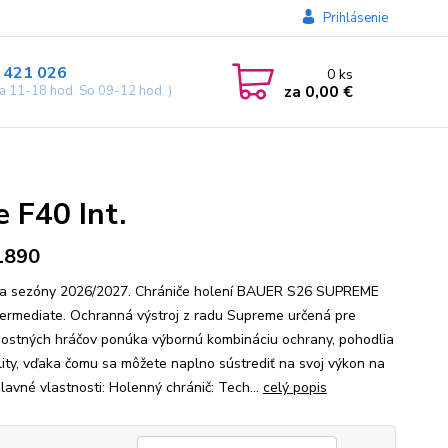
Prihlásenie
 421 026
0
ks
za
0,00 €
ia 11-18 hod. So 09-12 hod. )
 F40 Int.
1890
a sezóny 2026/2027. Chrániče holení BAUER S26 SUPREME
termediate. Ochranná výstroj z radu Supreme určená pre
ostných hráčov ponúka výbornú kombináciu ochrany, pohodlia
lity, vďaka čomu sa môžete naplno sústrediť na svoj výkon na
lavné vlastnosti: Holenný chránič: Tech...
celý popis