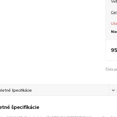
Veľ
Cen
Uše
Nie
95
Číslo p
etné špecifikácie
tné špecifikácie