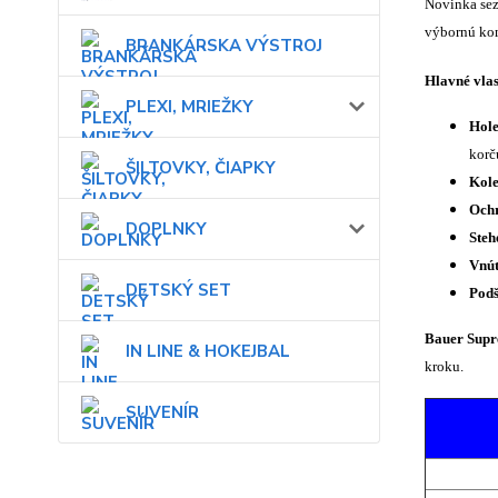
Novinka se
výbornú kom
BRANKÁRSKA VÝSTROJ
Hlavné vlas
PLEXI, MRIEŽKY
Hole
korč
ŠILTOVKY, ČIAPKY
Kole
Ochr
DOPLNKY
Steh
Vnút
DETSKÝ SET
Podš
Bauer Sup
IN LINE & HOKEJBAL
kroku.
SUVENÍR