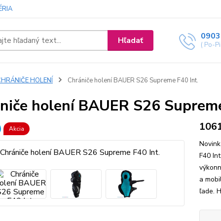
ÉRIA
0903
Hľadať
( Po-P
CHRÁNIČE HOLENÍ
Chrániče holení BAUER S26 Supreme F40 Int.
niče holení BAUER S26 Supreme
106
Akcia
Novink
F40 In
výkonn
a mobi
ľade. H