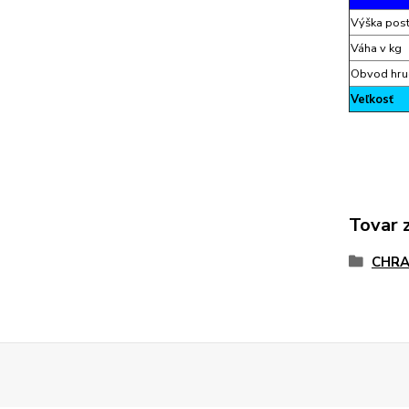
Výška pos
Váha v kg
Obvod hru
Veľkosť
Tovar 
CHRA