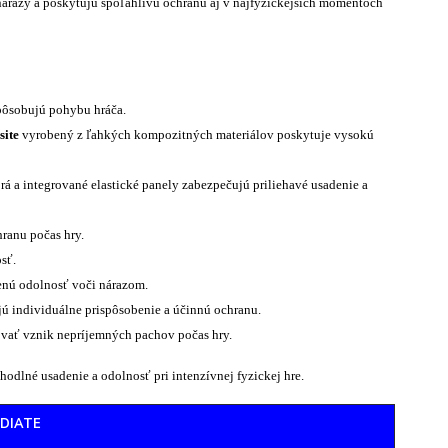
 nárazy a poskytujú spoľahlivú ochranu aj v najfyzickejších momentoch
pôsobujú pohybu hráča.
ite
vyrobený z ľahkých kompozitných materiálov poskytuje vysokú
brá a integrované elastické panely zabezpečujú priliehavé usadenie a
ranu počas hry.
sť.
enú odolnosť voči nárazom.
ú individuálne prispôsobenie a účinnú ochranu.
vať vznik nepríjemných pachov počas hry.
hodlné usadenie a odolnosť pri intenzívnej fyzickej hre.
EDIATE