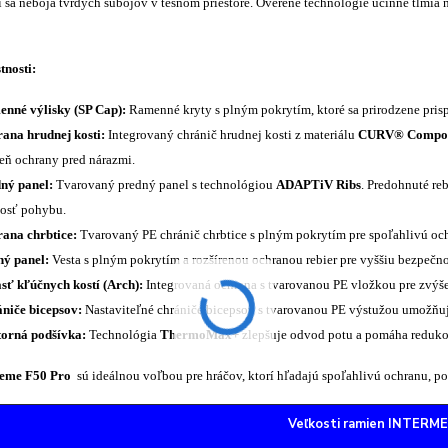
rí sa neboja tvrdých súbojov v tesnom priestore. Overené technológie účinne tlmia
tnosti:
nné výlisky (SP Cap):
Ramenné kryty s plným pokrytím, ktoré sa prirodzene pris
ana hrudnej kosti:
Integrovaný chránič hrudnej kosti z materiálu
CURV® Compos
eň ochrany pred nárazmi.
ný panel:
Tvarovaný predný panel s technológiou
ADAPTiV Ribs
. Predohnuté re
osť pohybu.
ana chrbtice:
Tvarovaný PE chránič chrbtice s plným pokrytím pre spoľahlivú och
ý panel:
Vesta s plným pokrytím a rozšírenou ochranou rebier pre vyššiu bezpečno
sť kľúčnych kostí (Arch):
Integrovaná ochrana s tvarovanou PE vložkou pre zvýš
niče bicepsov:
Nastaviteľné chrániče bicepsov s tvarovanou PE výstužou umožňuj
orná podšívka:
Technológia
ThermoMax+
zlepšuje odvod potu a pomáha reduko
reme F50 Pro
sú ideálnou voľbou pre hráčov, ktorí hľadajú spoľahlivú ochranu, po
Veľkosti ramien INTERM