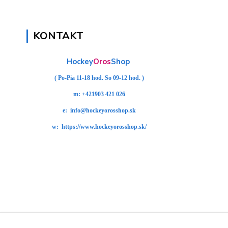
KONTAKT
Hockey
Oros
Shop
( Po-Pia 11-18 hod. So 09-12 hod. )
m:
+421903 421 026
e:
info@hockeyorosshop.sk
w:
https://www.hockeyorosshop.sk/