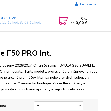
Prihlásenie
 421 026
0
ks
za
0,00 €
ia 11-18 hod. So 09-12 hod. )
e F50 PRO Int.
a sezóny 2026/2027. Chrániče ramien BAUER S26 SUPREME
O Inermediate. Tento model z profesionálne inšpirovanej rady
e je určený pre hráčov, ktorí sa neboja tvrdých súbojov v
 priestore. Overené technológie účinne tlmia nárazy a
jú spoľahlivú ochranu aj v najfyzickejších...
celý popis
kosť