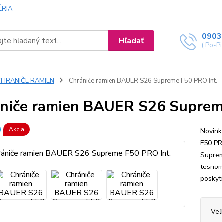
ÉRIA
0903
Hľadať
( Po-P
CHRANIČE RAMIEN
Chrániče ramien BAUER S26 Supreme F50 PRO Int.
niče ramien BAUER S26 Suprem
Akcia
Novink
F50 PR
Suprem
tesnom
poskytu
Veľ