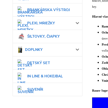
hráčov, kto
hry.
BRANKÁRSKA VÝSTROJ
Hlavné vlas
PLEXI, MRIEŽKY
Rame
Ochr
ŠILTOVKY, ČIAPKY
úrov
Pred
DOPLNKY
voľn
Ochr
DETSKÝ SET
Zadn
Obla
Chrá
IN LINE & HOKEJBAL
Vnút
SUVENÍR
Bauer Sup