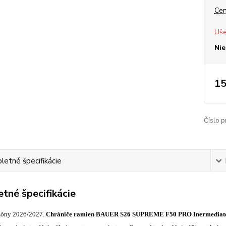
Cen
Uše
Nie
15
Číslo p
etné špecifikácie
tné špecifikácie
zóny 2026/2027.
Chrániče ramien BAUER S26
SUPREME
F50
PRO Inermediat