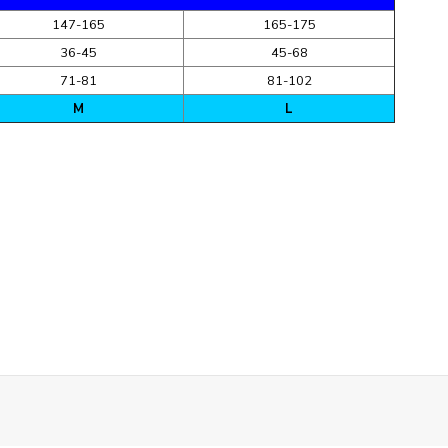
147-165
165-175
36-45
45-68
71-81
81-102
M
L