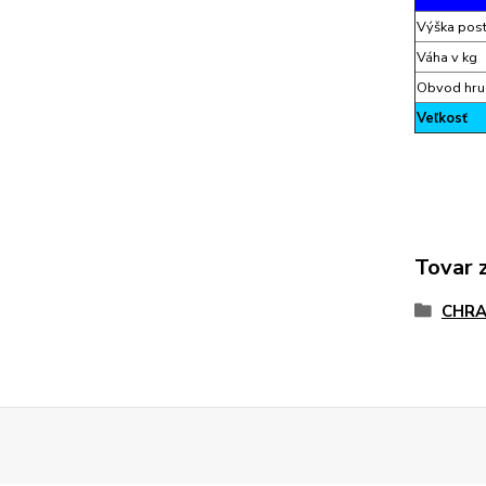
Výška pos
Váha v kg
Obvod hru
Veľkosť
Tovar 
CHRA