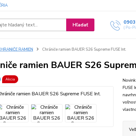
ÉRIA
0903
Hľadať
( Po-P
CHRANIČE RAMIEN
Chrániče ramien BAUER S26 Supreme FUSE Int.
niče ramien BAUER S26 Suprem
Akcia
Novink
FUSE I
navrhn
voľnos
vlastn
Veľ