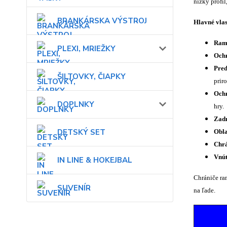
nízky profi
BRANKÁRSKA VÝSTROJ
Hlavné vlas
Rame
PLEXI, MRIEŽKY
Ochr
Pred
ŠILTOVKY, ČIAPKY
prir
Ochr
DOPLNKY
hry.
Zadn
DETSKÝ SET
Obla
Chrá
Vnút
IN LINE & HOKEJBAL
Chrániče ra
SUVENÍR
na ľade.