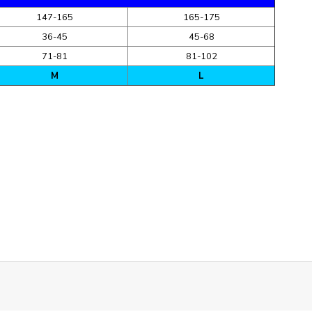
147-165
165-175
36-45
45-68
71-81
81-102
M
L