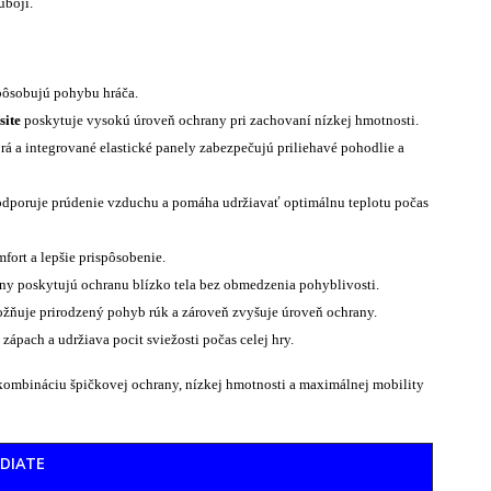
úboji.
pôsobujú pohybu hráča.
ite
poskytuje vysokú úroveň ochrany pri zachovaní nízkej hmotnosti.
brá a integrované elastické panely zabezpečujú priliehavé pohodlie a
podporuje prúdenie vzduchu a pomáha udržiavať optimálnu teplotu počas
fort a lepšie prispôsobenie.
ny poskytujú ochranu blízko tela bez obmedzenia pohyblivosti.
ňuje prirodzený pohyb rúk a zároveň zvyšuje úroveň ochrany.
ápach a udržiava pocit sviežosti počas celej hry.
kombináciu špičkovej ochrany, nízkej hmotnosti a maximálnej mobility
EDIATE