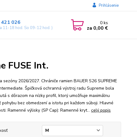
Prihlásenie
 421 026
0
ks
za
0,00 €
ia 11-18 hod. So 09-12 hod. )
e FUSE Int.
a sezóny 2026/2027. Chrániče ramien BAUER S26 SUPREME
ntermediate. Špičková ochranná výstroj radu Supreme bola
utá s dôrazom na nízky profil, ktorý umožňuje maximálnu
ť pohybu bez obmedzení a istotu pri každom súboji. Hlavné
osti: Ramenné výlisky (SP Cap): Ramenné kryt...
celý popis
kosť