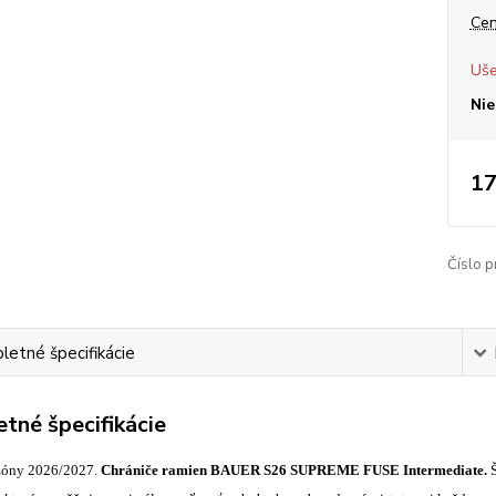
Cen
Uše
Nie
17
Číslo p
etné špecifikácie
tné špecifikácie
zóny 2026/2027.
Chrániče ramien BAUER S26
SUPREME
FUSE
Intermediate.