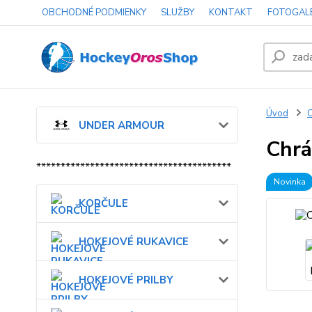
OBCHODNÉ PODMIENKY
SLUŽBY
KONTAKT
FOTOGAL
Úvod
UNDER ARMOUR
Chrá
****************************************
Novinka
KORČULE
HOKEJOVÉ RUKAVICE
HOKEJOVÉ PRILBY