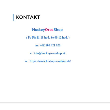
KONTAKT
Hockey
Oros
Shop
( Po-Pia 11-18 hod. So 09-12 hod. )
m:
+421903 421 026
e:
info@hockeyorosshop.sk
w:
https://www.hockeyorosshop.sk/