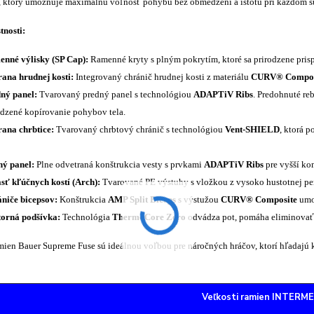
l, ktorý umožňuje maximálnu voľnosť pohybu bez obmedzení a istotu pri každom s
tnosti:
nné výlisky (SP Cap):
Ramenné kryty s plným pokrytím, ktoré sa prirodzene pris
ana hrudnej kosti:
Integrovaný chránič hrudnej kosti z materiálu
CURV® Compos
ný panel:
Tvarovaný predný panel s technológiou
ADAPTiV Ribs
. Predohnuté re
odzené kopírovanie pohybov tela.
ana chrbtice:
Tvarovaný chrbtový chránič s technológiou
Vent-SHIELD
, ktorá 
ý panel:
Plne odvetraná konštrukcia vesty s prvkami
ADAPTiV Ribs
pre vyšší kom
sť kľúčnych kostí (Arch):
Tvarované PE výstuhy s vložkou z vysoko hustotnej pe
niče bicepsov:
Konštrukcia
AMP Split Biceps
s výstužou
CURV® Composite
umož
orná podšívka:
Technológia
ThermoCore Zero
odvádza pot, pomáha eliminovať z
mien Bauer Supreme Fuse sú ideálnou voľbou pre náročných hráčov, ktorí hľadajú 
Veľkosti ramien INTERM