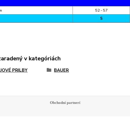
cm
52 - 57
S
zaradený v kategóriách
JOVÉ PRILBY
BAUER
Obchodní partnerí