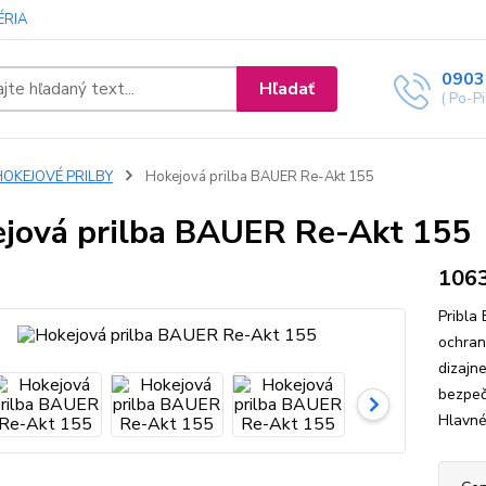
ÉRIA
0903
Hľadať
( Po-P
HOKEJOVÉ PRILBY
Hokejová prilba BAUER Re-Akt 155
jová prilba BAUER Re-Akt 155
106
Pribla
ochran
dizajn
bezpeč
Hlavné