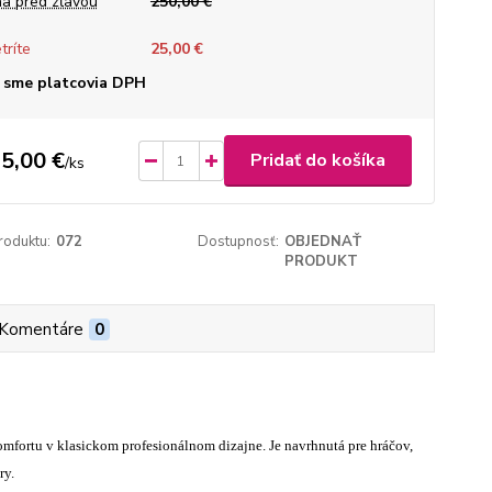
a pred zľavou
250,00 €
tríte
25,00 €
 sme platcovia DPH
5,00 €
Pridať do košíka
/
ks
roduktu:
072
Dostupnosť:
OBJEDNAŤ
PRODUKT
Komentáre
0
komfortu v klasickom profesionálnom dizajne. Je navrhnutá pre hráčov,
ry.