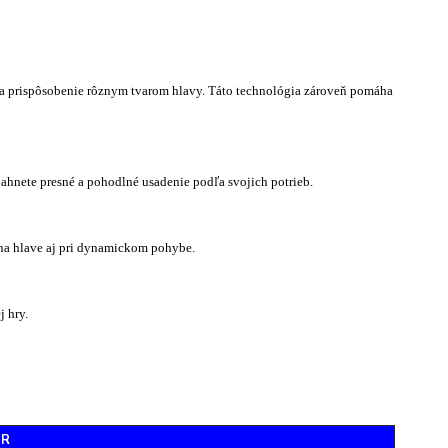
a prispôsobenie rôznym tvarom hlavy. Táto technológia zároveň pomáha
ahnete presné a pohodlné usadenie podľa svojich potrieb.
 na hlave aj pri dynamickom pohybe.
 hry.
ER