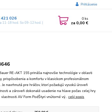
Prihlásenie
 421 026
0
ks
za
0,00 €
ia 11-18 hod. So 09-12 hod. )
3646
 Bauer RE-AKT 155 prináša najnovšie technológie v oblasti
y, prispôsobenia a komfortu v klasickom profesionálnom
e. Je navrhnutá pre hráčov, ktorí požadujú vysokú úroveň
nosti a zároveň dokonalé usadenie na hlave počas celej hry.
 vlastnosti AV Form PodŠtyri vnútorné vý...
celý popis