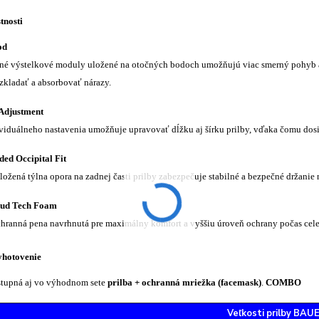
tnosti
od
rné výstelkové moduly uložené na otočných bodoch umožňujú viac smerný pohyb 
ozkladať a absorbovať nárazy.
Adjustment
viduálneho nastavenia umožňuje upravovať dĺžku aj šírku prilby, vďaka čomu dosi
ed Occipital Fit
ložená týlna opora na zadnej časti prilby zabezpečuje stabilné a bezpečné držanie
oud Tech Foam
hranná pena navrhnutá pre maximálny komfort a vyššiu úroveň ochrany počas celej
yhotovenie
ostupná aj vo výhodnom sete
prilba + ochranná mriežka (facemask)
.
COMBO
Veľkosti prilby BAU