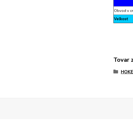
Obvod v 
Veľkosť
Tovar 
HOKE