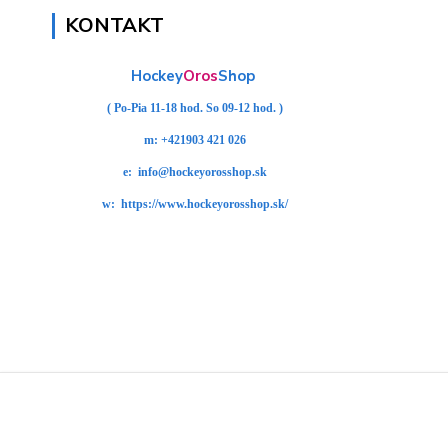
KONTAKT
Hockey
Oros
Shop
( Po-Pia 11-18 hod. So 09-12 hod. )
m:
+421903 421 026
e:
info@hockeyorosshop.sk
w:
https://www.hockeyorosshop.sk/