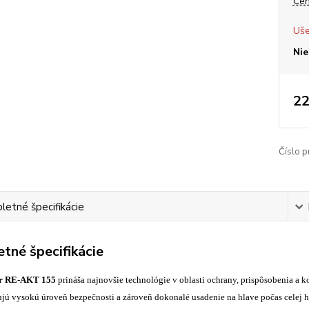
Cen
Uše
Nie
22
Číslo p
etné špecifikácie
tné špecifikácie
r RE-AKT 155
prináša najnovšie technológie v oblasti ochrany, prispôsobenia a 
ujú vysokú úroveň bezpečnosti a zároveň dokonalé usadenie na hlave počas celej h