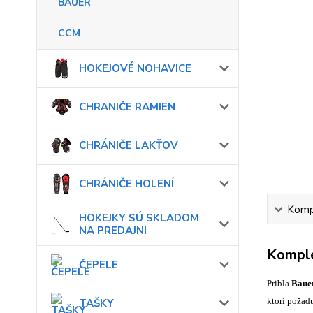
BAUER
CCM
HOKEJOVÉ NOHAVICE
CHRANIČE RAMIEN
CHRÁNIČE LAKŤOV
CHRÁNIČE HOLENÍ
Kompl
HOKEJKY SÚ SKLADOM
NA PREDAJNI
Komple
ČEPELE
Pribla
Baue
TAŠKY
ktorí požad