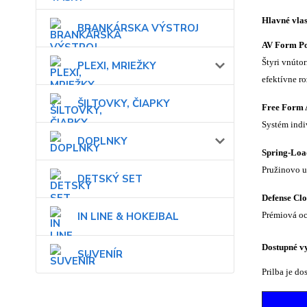
Hlavné vlas
BRANKÁRSKA VÝSTROJ
AV Form P
Štyri vnúto
PLEXI, MRIEŽKY
efektívne r
ŠILTOVKY, ČIAPKY
Free Form 
Systém indi
DOPLNKY
Spring-Load
Pružinovo u
DETSKÝ SET
Defense Cl
IN LINE & HOKEJBAL
Prémiová oc
Dostupné v
SUVENÍR
Prilba je d