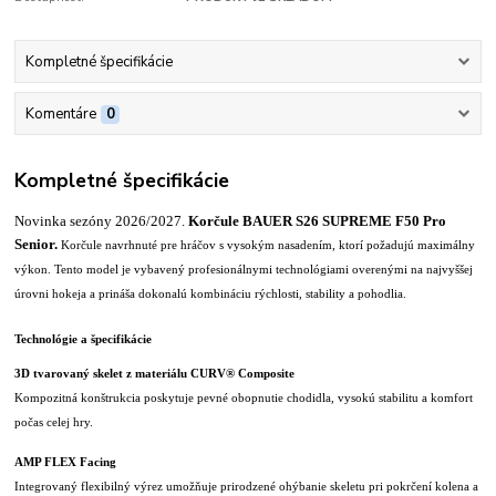
Kompletné špecifikácie
Komentáre
0
Kompletné špecifikácie
Novinka sezóny 2026/2027.
Korčule BAUER S26 SUPREME F50 Pro
Senior.
Korčule navrhnuté pre hráčov s vysokým nasadením, ktorí požadujú maximálny
výkon. Tento model je vybavený profesionálnymi technológiami overenými na najvyššej
úrovni hokeja a prináša dokonalú kombináciu rýchlosti, stability a pohodlia.
Technológie a špecifikácie
3D tvarovaný skelet z materiálu CURV® Composite
Kompozitná konštrukcia poskytuje pevné obopnutie chodidla, vysokú stabilitu a komfort
počas celej hry.
AMP FLEX Facing
Integrovaný flexibilný výrez umožňuje prirodzené ohýbanie skeletu pri pokrčení kolena a