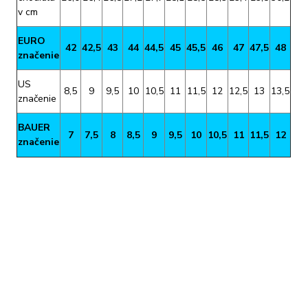
v cm
EURO
42
42,5
43
44
44,5
45
45,5
46
47
47,5
48
značenie
US
8,5
9
9,5
10
10,5
11
11,5
12
12,5
13
13,5
značenie
BAUER
7
7,5
8
8,5
9
9,5
10
10,5
11
11,5
12
značenie