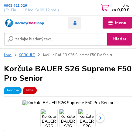
0
ks
0903 421 026
za
0,00 €
( Po-Pia 11-18 hod. So 09-12 hod. )
Menu
Hľadať
Úvod
KORČULE
Korčule BAUER S26 Supreme F50 Pro Senior
Korčule BAUER S26 Supreme F50
Pro Senior
Novinka
Akcia