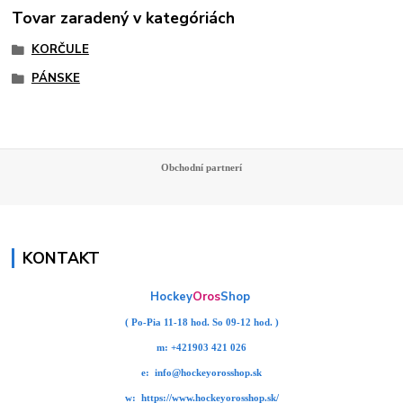
Tovar zaradený v kategóriách
KORČULE
PÁNSKE
Obchodní partnerí
KONTAKT
Hockey
Oros
Shop
( Po-Pia 11-18 hod. So 09-12 hod. )
m:
+421903 421 026
e:
info@hockeyorosshop.sk
w:
https://www.hockeyorosshop.sk/