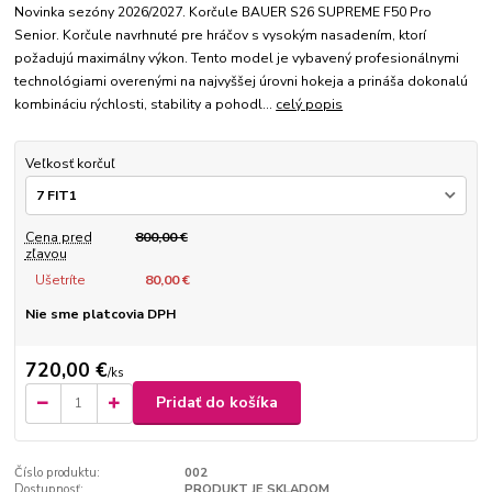
Novinka sezóny 2026/2027. Korčule BAUER S26 SUPREME F50 Pro
Senior. Korčule navrhnuté pre hráčov s vysokým nasadením, ktorí
požadujú maximálny výkon. Tento model je vybavený profesionálnymi
technológiami overenými na najvyššej úrovni hokeja a prináša dokonalú
kombináciu rýchlosti, stability a pohodl...
celý popis
Veľkosť korčuľ
Cena pred
800,00 €
zľavou
Ušetríte
80,00 €
Nie sme platcovia DPH
720,00 €
/
ks
Pridať do košíka
Číslo produktu:
002
Dostupnosť:
PRODUKT JE SKLADOM