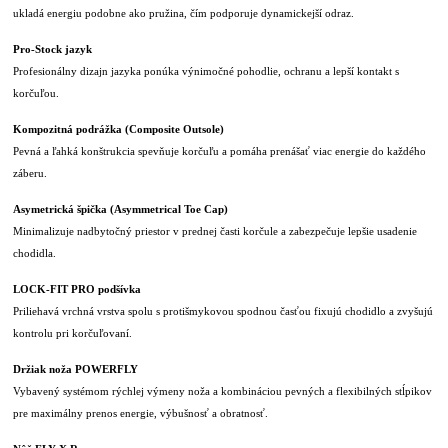
ukladá energiu podobne ako pružina, čím podporuje dynamickejší odraz.
Pro-Stock jazyk
Profesionálny dizajn jazyka ponúka výnimočné pohodlie, ochranu a lepší kontakt s
korčuľou.
Kompozitná podrážka (Composite Outsole)
Pevná a ľahká konštrukcia spevňuje korčuľu a pomáha prenášať viac energie do každého
záberu.
Asymetrická špička (Asymmetrical Toe Cap)
Minimalizuje nadbytočný priestor v prednej časti korčule a zabezpečuje lepšie usadenie
chodidla.
LOCK-FIT PRO podšívka
Priliehavá vrchná vrstva spolu s protišmykovou spodnou časťou fixujú chodidlo a zvyšujú
kontrolu pri korčuľovaní.
Držiak noža POWERFLY
Vybavený systémom rýchlej výmeny noža a kombináciou pevných a flexibilných stĺpikov
pre maximálny prenos energie, výbušnosť a obratnosť.