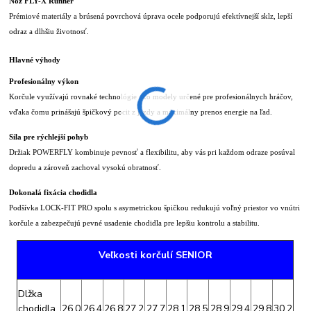
Nôž FLY-X Runner
Prémiové materiály a brúsená povrchová úprava ocele podporujú efektívnejší sklz, lepší
odraz a dlhšiu životnosť.
Hlavné výhody
Profesionálny výkon
Korčule využívajú rovnaké technológie ako modely určené pre profesionálnych hráčov,
vďaka čomu prinášajú špičkový pocit z jazdy a maximálny prenos energie na ľad.
Sila pre rýchlejší pohyb
Držiak POWERFLY kombinuje pevnosť a flexibilitu, aby vás pri každom odraze posúval
dopredu a zároveň zachoval vysokú obratnosť.
Dokonalá fixácia chodidla
Podšívka LOCK-FIT PRO spolu s asymetrickou špičkou redukujú voľný priestor vo vnútri
korčule a zabezpečujú pevné usadenie chodidla pre lepšiu kontrolu a stabilitu.
Veľkosti korčulí SENIOR
Dlžka
chodidla
26,0
26,4
26,8
27,2
27,7
28,1
28,5
28,9
29,4
29,8
30,2