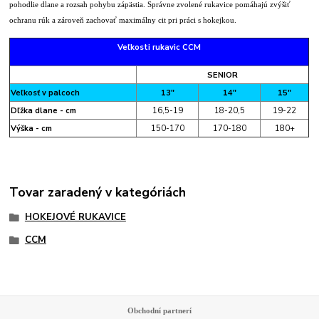
pohodlie dlane a rozsah pohybu zápästia. Správne zvolené rukavice pomáhajú zvýšiť
ochranu rúk a zároveň zachovať maximálny cit pri práci s hokejkou.
Veľkosti rukavic CCM
SENIOR
Veľkosť v palcoch
13"
14"
15"
Dľžka dlane - cm
16,5-19
18-20,5
19-22
Výška - cm
150-170
170-180
180+
Tovar zaradený v kategóriách
HOKEJOVÉ RUKAVICE
CCM
Obchodní partnerí