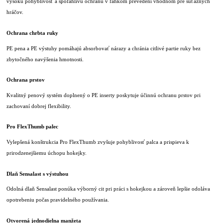
vysokú pohyblivosť a spoľahlivú ochranu v ľahkom prevedení vhodnom pre súťažných
hráčov.
Ochrana chrbta ruky
PE pena a PE výstuhy pomáhajú absorbovať nárazy a chránia citlivé partie ruky bez
zbytočného navýšenia hmotnosti.
Ochrana prstov
Kvalitný penový systém doplnený o PE inserty poskytuje účinnú ochranu prstov pri
zachovaní dobrej flexibility.
Pro FlexThumb palec
Vylepšená konštrukcia Pro FlexThumb zvyšuje pohyblivosť palca a prispieva k
prirodzenejšiemu úchopu hokejky.
Dlaň Sensalast s výstuhou
Odolná dlaň Sensalast ponúka výborný cit pri práci s hokejkou a zároveň lepšie odoláva
opotrebeniu počas pravidelného používania.
Otvorená jednodielna manžeta