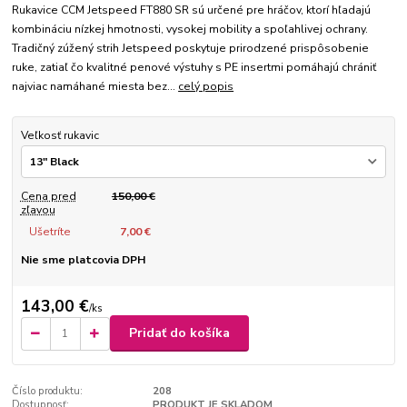
Rukavice CCM Jetspeed FT880 SR sú určené pre hráčov, ktorí hľadajú
kombináciu nízkej hmotnosti, vysokej mobility a spoľahlivej ochrany.
Tradičný zúžený strih Jetspeed poskytuje prirodzené prispôsobenie
ruke, zatiaľ čo kvalitné penové výstuhy s PE insertmi pomáhajú chrániť
najviac namáhané miesta bez...
celý popis
Veľkosť rukavic
Cena pred
150,00 €
zľavou
Ušetríte
7,00 €
Nie sme platcovia DPH
143,00 €
/
ks
Pridať do košíka
Číslo produktu:
208
Dostupnosť:
PRODUKT JE SKLADOM