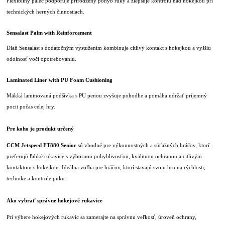
Flexibilný palec podporuje prirodzený pohyb ruky a zlepšuje kontrolu nad hokejkou pri
technických herných činnostiach.
Sensalast Palm with Reinforcement
Dlaň Sensalast s dodatočným vystužením kombinuje citlivý kontakt s hokejkou a vyššiu
odolnosť voči opotrebovaniu.
Laminated Liner with PU Foam Cushioning
Mäkká laminovaná podšívka s PU penou zvyšuje pohodlie a pomáha udržať príjemný
pocit počas celej hry.
Pre koho je produkt určený
CCM Jetspeed FT880 Senior
sú vhodné pre výkonnostných a súťažných hráčov, ktorí
preferujú ľahké rukavice s výbornou pohyblivosťou, kvalitnou ochranou a citlivým
kontaktom s hokejkou. Ideálna voľba pre hráčov, ktorí stavajú svoju hru na rýchlosti,
technike a kontrole puku.
Ako vybrať správne hokejové rukavice
Pri výbere hokejových rukavíc sa zamerajte na správnu veľkosť, úroveň ochrany,