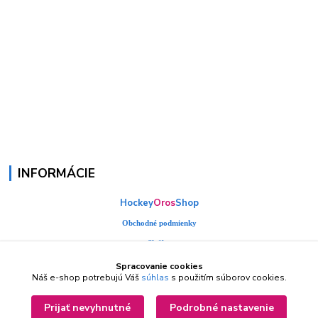
INFORMÁCIE
Hockey
Oros
Shop
Obchodné podmienky
Služby
Kontakty
Spracovanie cookies
Náš e-shop potrebujú Váš
súhlas
s použitím súborov cookies.
Fotogaléria
Prijať nevyhnutné
Podrobné nastavenie