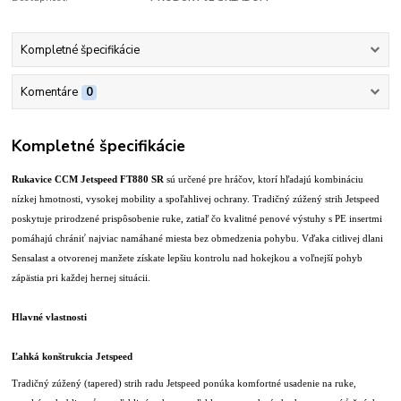
Kompletné špecifikácie
Komentáre
0
Kompletné špecifikácie
Rukavice CCM Jetspeed FT880 SR
sú určené pre hráčov, ktorí hľadajú kombináciu
nízkej hmotnosti, vysokej mobility a spoľahlivej ochrany. Tradičný zúžený strih Jetspeed
poskytuje prirodzené prispôsobenie ruke, zatiaľ čo kvalitné penové výstuhy s PE insertmi
pomáhajú chrániť najviac namáhané miesta bez obmedzenia pohybu. Vďaka citlivej dlani
Sensalast a otvorenej manžete získate lepšiu kontrolu nad hokejkou a voľnejší pohyb
zápästia pri každej hernej situácii.
Hlavné vlastnosti
Ľahká konštrukcia Jetspeed
Tradičný zúžený (tapered) strih radu Jetspeed ponúka komfortné usadenie na ruke,