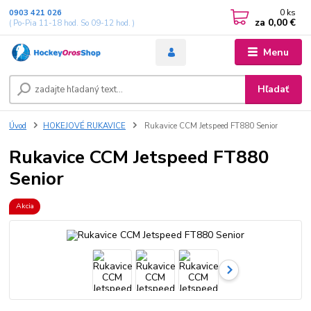
0
ks
0903 421 026
za
0,00 €
( Po-Pia 11-18 hod. So 09-12 hod. )
Menu
Hľadať
Úvod
HOKEJOVÉ RUKAVICE
Rukavice CCM Jetspeed FT880 Senior
Rukavice CCM Jetspeed FT880
Senior
Akcia