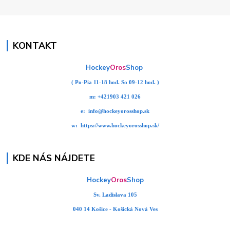
KONTAKT
Hockey
Oros
Shop
( Po-Pia 11-18 hod. So 09-12 hod. )
m:
+421903 421 026
e:
info@hockeyorosshop.sk
w:
https://www.hockeyorosshop.sk/
KDE NÁS NÁJDETE
Hockey
Oros
Shop
Sv. Ladislava 105
040 14 Košice - Košická Nová Ves