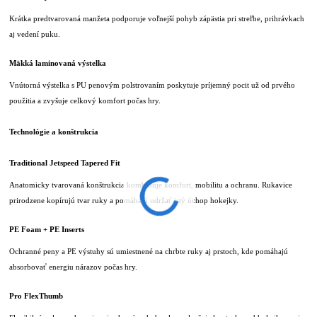
Krátka predtvarovaná manžeta podporuje voľnejší pohyb zápästia pri streľbe, prihrávkach
aj vedení puku.
Mäkká laminovaná výstelka
Vnútorná výstelka s PU penovým polstrovaním poskytuje príjemný pocit už od prvého
použitia a zvyšuje celkový komfort počas hry.
Technológie a konštrukcia
Traditional Jetspeed Tapered Fit
Anatomicky tvarovaná konštrukcia kombinuje komfort, mobilitu a ochranu. Rukavice
prirodzene kopírujú tvar ruky a pomáhajú udržať istý úchop hokejky.
PE Foam + PE Inserts
Ochranné peny a PE výstuhy sú umiestnené na chrbte ruky aj prstoch, kde pomáhajú
absorbovať energiu nárazov počas hry.
Pro FlexThumb