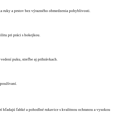
ta ruky a prstov bez výrazného obmedzenia pohyblivosti.
itu pri práci s hokejkou.
vedení puku, streľbe aj prihrávkach.
 používaní.
rí hľadajú ľahké a pohodlné rukavice s kvalitnou ochranou a vysokou