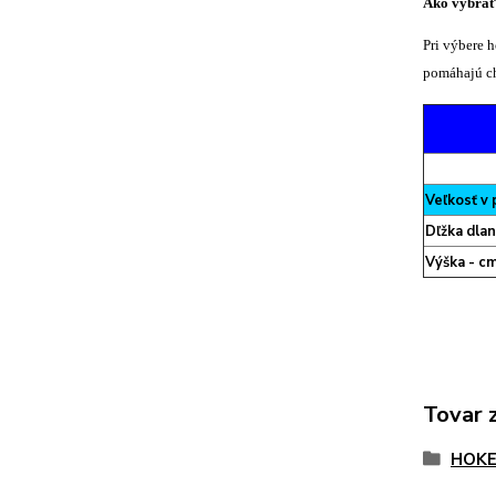
Ako vybrať
Pri výbere 
pomáhajú ch
Veľkosť v
Dľžka dla
Výška - c
Tovar 
HOKE