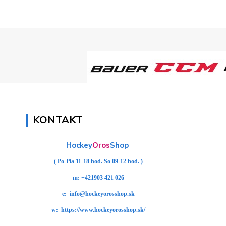
KONTAKT
Hockey
Oros
Shop
( Po-Pia 11-18 hod. So 09-12 hod. )
m:
+421903 421 026
e:
info@hockeyorosshop.sk
w:
https://www.hockeyorosshop.sk/