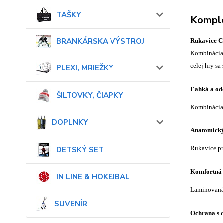
TAŠKY
Komple
BRANKÁRSKA VÝSTROJ
Rukavice 
Kombinácia 
celej hry sa
PLEXI, MRIEŽKY
Ľahká a od
ŠILTOVKY, ČIAPKY
Kombinácia 
DOPLNKY
Anatomický
Rukavice pr
DETSKÝ SET
Komfortná 
IN LINE & HOKEJBAL
Laminovaná 
SUVENÍR
Ochrana s d