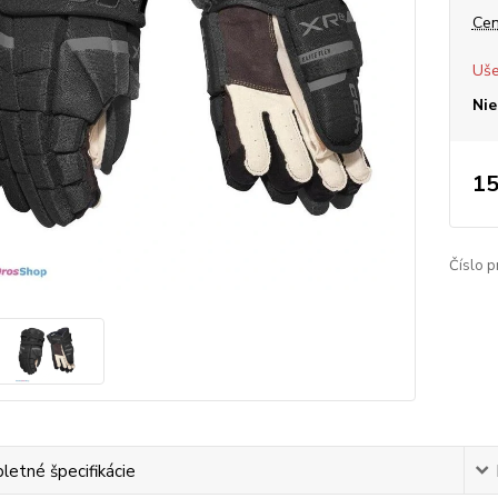
Cen
Uše
Nie
15
Číslo p
etné špecifikácie