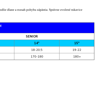
odlie dlane a rozsah pohybu zápästia. Správne zvolené rukavice
M
SENIOR
14"
15"
18-20,5
19-22
170-180
180+