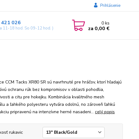
Prihlásenie
 421 026
0
ks
za
0,00 €
ia 11-18 hod. So 09-12 hod. )
ce CCM Tacks XR80 SR sú navrhnuté pre hráčov, ktorí hľadajú
livú ochranu rúk bez kompromisov v oblasti pohodlia,
ivosti a citu pre hokejku. Kombinácia kvalitného mesh
álu a ľahkého polyesteru vytvára odolnú, no zároveň ľahkú
ukciu pripravenú na intenzívne herné nasadeni...
celý popis
kosť rukavic