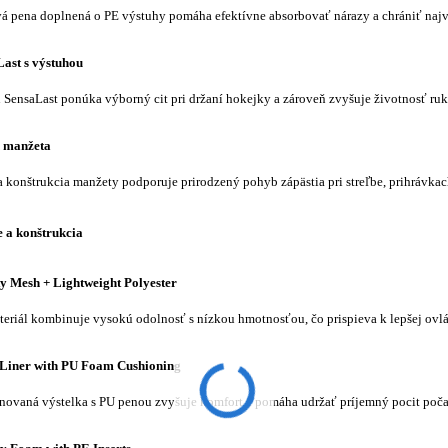
á pena doplnená o PE výstuhy pomáha efektívne absorbovať nárazy a chrániť najv
ast s výstuhou
 SensaLast ponúka výborný cit pri držaní hokejky a zároveň zvyšuje životnosť ruk
 manžeta
a konštrukcia manžety podporuje prirodzený pohyb zápästia pri streľbe, prihrávkac
 a konštrukcia
y Mesh + Lightweight Polyester
teriál kombinuje vysokú odolnosť s nízkou hmotnosťou, čo prispieva k lepšej ovlá
Liner with PU Foam Cushioning
ovaná výstelka s PU penou zvyšuje komfort a pomáha udržať príjemný pocit poča