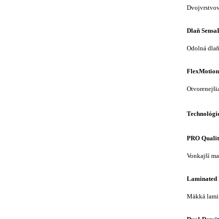
Dvojvrstvov
Dlaň SensaL
Odolná dlaň
FlexMotion
Otvorenejši
Technológie
PRO Qualit
Vonkajší ma
Laminated 
Mäkká lamin