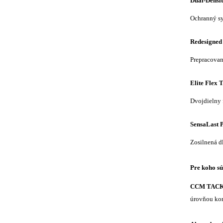
Dual-Densit
Ochranný sy
Redesigned
Prepracovan
Elite Flex
Dvojdielny 
SensaLast 
Zosilnená d
Pre koho sú
CCM TACKS
úrovňou kon