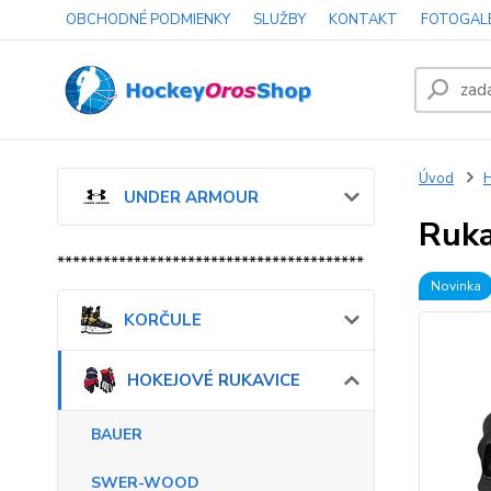
OBCHODNÉ PODMIENKY
SLUŽBY
KONTAKT
FOTOGAL
Úvod
UNDER ARMOUR
Ruka
****************************************
Novinka
KORČULE
HOKEJOVÉ RUKAVICE
BAUER
SWER-WOOD