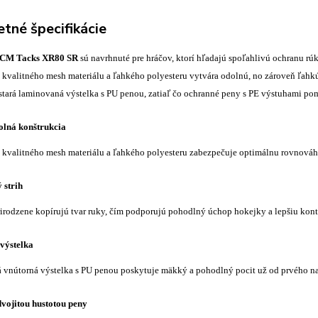
tné špecifikácie
CCM Tacks XR80 SR
sú navrhnuté pre hráčov, ktorí hľadajú spoľahlivú ochranu rú
kvalitného mesh materiálu a ľahkého polyesteru vytvára odolnú, no zároveň ľahkú
 stará laminovaná výstelka s PU penou, zatiaľ čo ochranné peny s PE výstuhami pomá
olná konštrukcia
kvalitného mesh materiálu a ľahkého polyesteru zabezpečuje optimálnu rovnová
 strih
irodzene kopírujú tvar ruky, čím podporujú pohodlný úchop hokejky a lepšiu kontr
výstelka
vnútorná výstelka s PU penou poskytuje mäkký a pohodlný pocit už od prvého na
vojitou hustotou peny