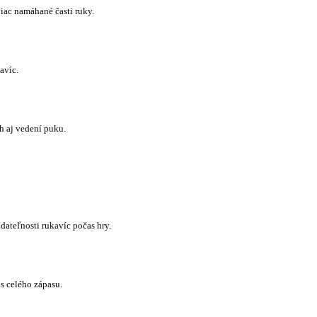
iac namáhané časti ruky.
avíc.
h aj vedení puku.
dateľnosti rukavíc počas hry.
s celého zápasu.