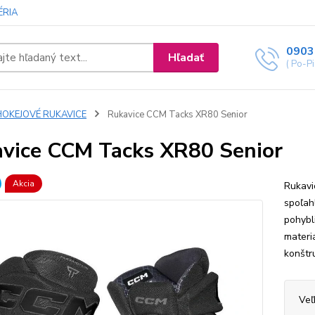
ÉRIA
0903
Hľadať
( Po-P
HOKEJOVÉ RUKAVICE
Rukavice CCM Tacks XR80 Senior
vice CCM Tacks XR80 Senior
Akcia
Rukavi
spoľah
pohybl
materi
konštr
Veľ