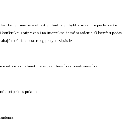
k bez kompromisov v oblasti pohodlia, pohyblivosti a citu pre hokejku.
 konštrukciu pripravenú na intenzívne herné nasadenie. O komfort počas
hajú chrániť chrbát ruky, prsty aj zápästie.
hu medzi nízkou hmotnosťou, odolnosťou a priedušnosťou.
olu pri práci s pukom.
sadenia.