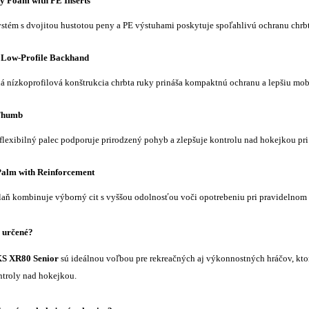
y Foam with PE Inserts
stém s dvojitou hustotou peny a PE výstuhami poskytuje spoľahlivú ochranu chrb
 Low-Profile Backhand
á nízkoprofilová konštrukcia chrbta ruky prináša kompaktnú ochranu a lepšiu mobil
 Thumb
flexibilný palec podporuje prirodzený pohyb a zlepšuje kontrolu nad hokejkou pri 
Palm with Reinforcement
laň kombinuje výborný cit s vyššou odolnosťou voči opotrebeniu pri pravidelnom
 určené?
 XR80 Senior
sú ideálnou voľbou pre rekreačných aj výkonnostných hráčov, kto
troly nad hokejkou.