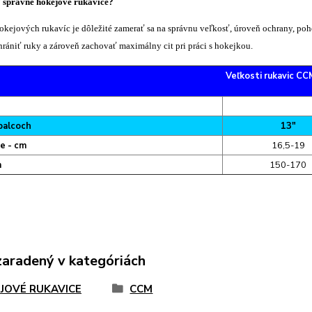
 správne hokejové rukavice?
hokejových rukavíc je dôležité zamerať sa na správnu veľkosť, úroveň ochrany, poh
rániť ruky a zároveň zachovať maximálny cit pri práci s hokejkou.
Veľkosti rukavic CC
 palcoch
13"
ne - cm
16,5-19
m
150-170
zaradený v kategóriách
JOVÉ RUKAVICE
CCM